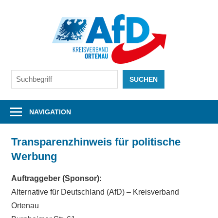
Zum
Inhalt
AfD
springen
Kreisv
Ortena
Ihre
Suchen
SUCHEN
Alternative
vor
Ort
NAVIGATION
Transparenzhinweis für politische
Werbung
Auftraggeber (Sponsor):
Alternative für Deutschland (AfD) – Kreisverband
Ortenau